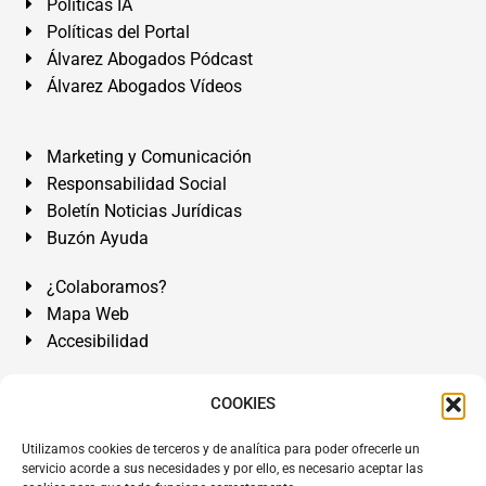
Políticas IA
Políticas del Portal
Álvarez Abogados Pódcast
Álvarez Abogados Vídeos
Marketing y Comunicación
Responsabilidad Social
Boletín Noticias Jurídicas
Buzón Ayuda
¿Colaboramos?
Mapa Web
Accesibilidad
Álvarez Abogados Tenerife:
Calle Teobaldo Power Nº 7,
COOKIES
2º Derecha, El Médano, Granadilla de Abona, Santa Cruz
Utilizamos cookies de terceros y de analítica para poder ofrecerle un
de Tenerife. Islas Canarias.
servicio acorde a sus necesidades y por ello, es necesario aceptar las