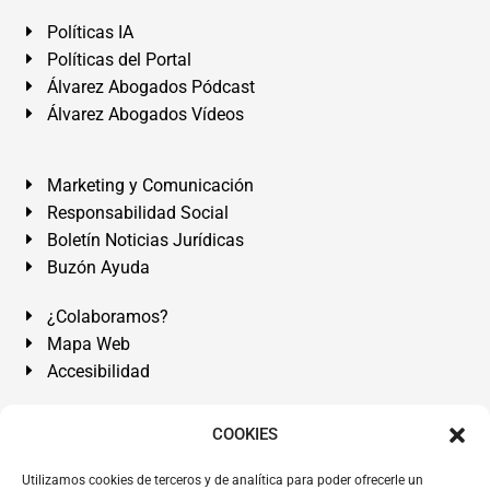
Políticas IA
Políticas del Portal
Álvarez Abogados Pódcast
Álvarez Abogados Vídeos
Marketing y Comunicación
Responsabilidad Social
Boletín Noticias Jurídicas
Buzón Ayuda
¿Colaboramos?
Mapa Web
Accesibilidad
Álvarez Abogados Tenerife:
Calle Teobaldo Power Nº 7,
COOKIES
2º Derecha, El Médano, Granadilla de Abona, Santa Cruz
Utilizamos cookies de terceros y de analítica para poder ofrecerle un
de Tenerife. Islas Canarias.