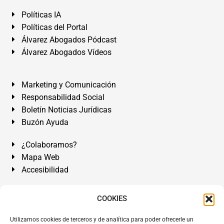
Políticas IA
Políticas del Portal
Álvarez Abogados Pódcast
Álvarez Abogados Vídeos
Marketing y Comunicación
Responsabilidad Social
Boletín Noticias Jurídicas
Buzón Ayuda
¿Colaboramos?
Mapa Web
Accesibilidad
Álvarez Abogados Tenerife:
Calle Teobaldo Power Nº 7,
COOKIES
2º Derecha, El Médano, Granadilla de Abona, Santa Cruz
Utilizamos cookies de terceros y de analítica para poder ofrecerle un
de Tenerife. Islas Canarias.