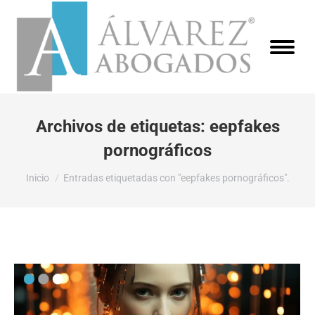
Archivos de etiquetas:
eepfakes
pornográficos
Estás aquí:
Inicio
Entradas etiquetadas con "eepfakes pornográficos".