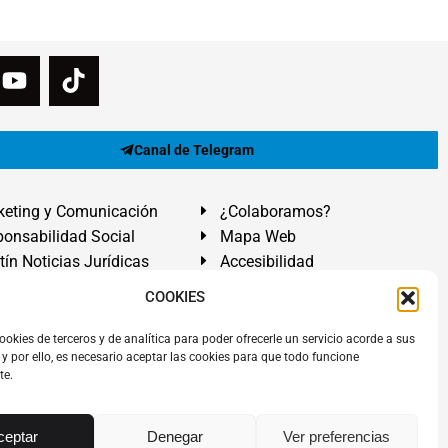
Canal de Telegram
eting y Comunicación
¿Colaboramos?
onsabilidad Social
Mapa Web
tín Noticias Jurídicas
Accesibilidad
ón Ayuda
COOKIES
ranadilla de Abona, Santa Cruz de Tenerife. Islas Canarias.
ookies de terceros y de analítica para poder ofrecerle un servicio acorde a sus
y por ello, es necesario aceptar las cookies para que todo funcione
 El Médano
,
Abogados Granadilla de Abona
en
Tenerife Sur
.
te.
rezAbogados
dos.
Álvarez Abogados ®
y el logotipo son marca registrada.
ceptar
Denegar
Ver preferencias