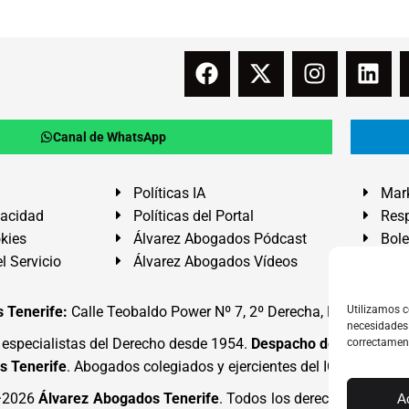
Canal de WhatsApp
Políticas IA
Mark
vacidad
Políticas del Portal
Resp
okies
Álvarez Abogados Pódcast
Bole
l Servicio
Álvarez Abogados Vídeos
Buz
 Tenerife:
Calle Teobaldo Power Nº 7, 2º Derecha, El Médano, G
Utilizamos c
necesidades 
specialistas del Derecho desde 1954.
Despacho de Abogados
correctamen
s Tenerife
. Abogados colegiados y ejercientes del ICATF.
#Alva
4·2026
Álvarez Abogados Tenerife
. Todos los derechos reserva
A