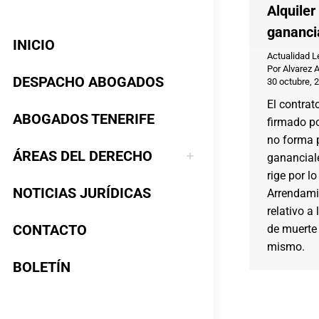
Alquiler
gananci
INICIO
Actualidad L
Por
Alvarez 
DESPACHO ABOGADOS
30 octubre, 
El contrat
ABOGADOS TENERIFE
firmado p
no forma p
ÁREAS DEL DERECHO
ganancial
rige por l
NOTICIAS JURÍDICAS
Arrendami
relativo a
CONTACTO
de muerte 
mismo.
BOLETÍN