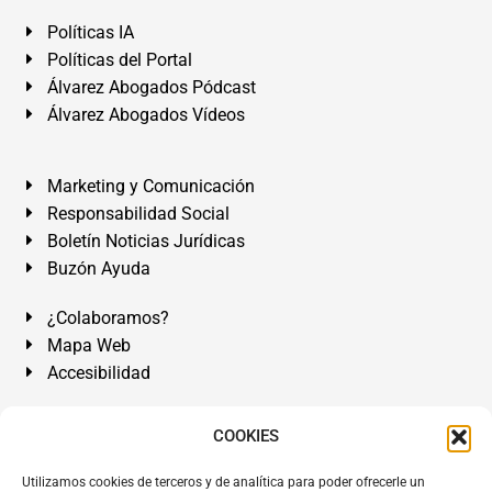
Políticas IA
Políticas del Portal
Álvarez Abogados Pódcast
Álvarez Abogados Vídeos
Marketing y Comunicación
Responsabilidad Social
Boletín Noticias Jurídicas
Buzón Ayuda
¿Colaboramos?
Mapa Web
Accesibilidad
Álvarez Abogados Tenerife:
Calle Teobaldo Power Nº 7,
COOKIES
2º Derecha, El Médano, Granadilla de Abona, Santa Cruz
Utilizamos cookies de terceros y de analítica para poder ofrecerle un
de Tenerife. Islas Canarias.