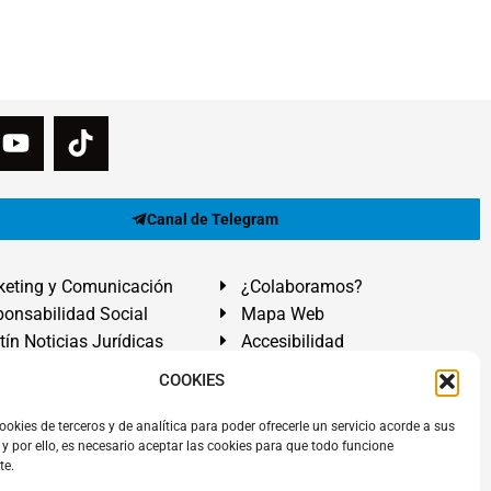
Canal de Telegram
eting y Comunicación
¿Colaboramos?
onsabilidad Social
Mapa Web
tín Noticias Jurídicas
Accesibilidad
ón Ayuda
COOKIES
ranadilla de Abona, Santa Cruz de Tenerife. Islas Canarias.
ookies de terceros y de analítica para poder ofrecerle un servicio acorde a sus
y por ello, es necesario aceptar las cookies para que todo funcione
 El Médano
,
Abogados Granadilla de Abona
en
Tenerife Sur
.
te.