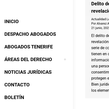
Delito 
revelac
Actualidad L
INICIO
Por
Alvarez 
21 junio, 202
DESPACHO ABOGADOS
El delito 
revelación
ABOGADOS TENERIFE
serie de c
tienen en 
ÁREAS DEL DERECHO
informació
una person
NOTICIAS JURÍDICAS
consentim
protegen e
CONTACTO
Bien juríd
los eleme
BOLETÍN