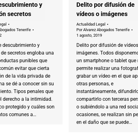
descubrimiento y
Delito por difusión de
ión secretos
vídeos o imágenes
egal
Actualidad Legal
Abogados Tenerife
Por
Alvarez Abogados Tenerife
2
1 agosto, 2019
de descubrimiento y
Delito por difusión de vídeo
 de secretos engloba una
imágenes. Todos disponem
onductas punibles que
un smartphone o tablet que
común evitar que cierta
permite realizar una fotogra
n de la vida privada de
grabar un vídeo en el que a
a se dé a conocer sin su
otras personas, e
iento. Tipos penales que
instantáneamente, difundirl
l derecho a la intimidad.
compartirlo con terceras pe
ico protegido y cuáles son
o subiéndolo a una red socia
ntos comunes a…
ocasiones, se realizan sin p
en el daño que se puede…