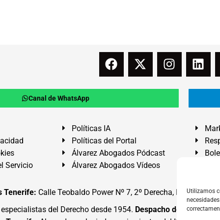
Canal de WhatsApp
Políticas IA
Mark
vacidad
Políticas del Portal
Resp
okies
Álvarez Abogados Pódcast
Bole
l Servicio
Álvarez Abogados Vídeos
Buz
 Tenerife:
Calle Teobaldo Power Nº 7, 2º Derecha, El Médano, G
Utilizamos c
necesidades 
specialistas del Derecho desde 1954.
Despacho de Abogados
correctamen