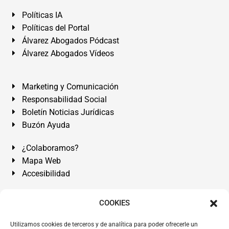
Políticas IA
Políticas del Portal
Álvarez Abogados Pódcast
Álvarez Abogados Vídeos
Marketing y Comunicación
Responsabilidad Social
Boletín Noticias Jurídicas
Buzón Ayuda
¿Colaboramos?
Mapa Web
Accesibilidad
Álvarez Abogados Tenerife:
Calle Teobaldo Power Nº 7,
COOKIES
2º Derecha, El Médano, Granadilla de Abona, Santa Cruz
Utilizamos cookies de terceros y de analítica para poder ofrecerle un
de Tenerife. Islas Canarias.