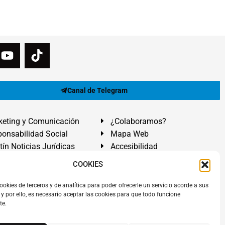
Canal de Telegram
eting y Comunicación
¿Colaboramos?
onsabilidad Social
Mapa Web
tín Noticias Jurídicas
Accesibilidad
ón Ayuda
COOKIES
ranadilla de Abona, Santa Cruz de Tenerife. Islas Canarias.
ookies de terceros y de analítica para poder ofrecerle un servicio acorde a sus
y por ello, es necesario aceptar las cookies para que todo funcione
 El Médano
,
Abogados Granadilla de Abona
en
Tenerife Sur
.
te.
rezAbogados