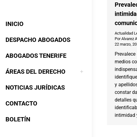
Prevale
intimid
comunic
INICIO
Actualidad L
DESPACHO ABOGADOS
Por
Alvarez 
22 marzo, 2
Prevalece 
ABOGADOS TENERIFE
medios co
indispensa
ÁREAS DEL DERECHO
identifiqu
y apellid
NOTICIAS JURÍDICAS
constar da
detalles q
CONTACTO
identifica
intimidad 
BOLETÍN