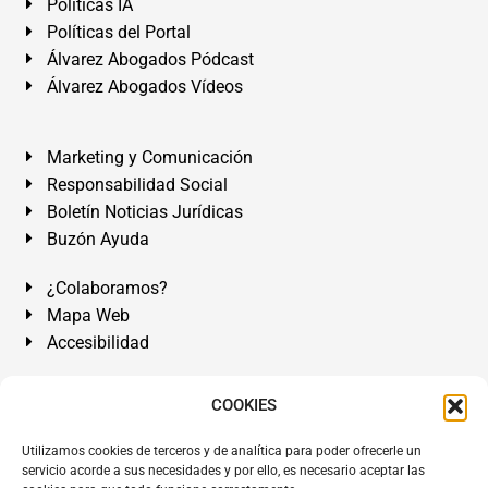
Políticas IA
Políticas del Portal
Álvarez Abogados Pódcast
Álvarez Abogados Vídeos
Marketing y Comunicación
Responsabilidad Social
Boletín Noticias Jurídicas
Buzón Ayuda
¿Colaboramos?
Mapa Web
Accesibilidad
Álvarez Abogados Tenerife:
Calle Teobaldo Power Nº 7,
COOKIES
2º Derecha, El Médano, Granadilla de Abona, Santa Cruz
Utilizamos cookies de terceros y de analítica para poder ofrecerle un
de Tenerife. Islas Canarias.
servicio acorde a sus necesidades y por ello, es necesario aceptar las