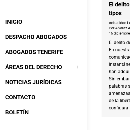
El deli
tipos
INICIO
Actualidad L
Por
Alvarez 
16 diciembre
DESPACHO ABOGADOS
El delito 
En nuestra
ABOGADOS TENERIFE
comunicac
instantáne
ÁREAS DEL DERECHO
han adquir
Sin embar
NOTICIAS JURÍDICAS
palabras s
amenazas, 
CONTACTO
de la liber
configura 
BOLETÍN