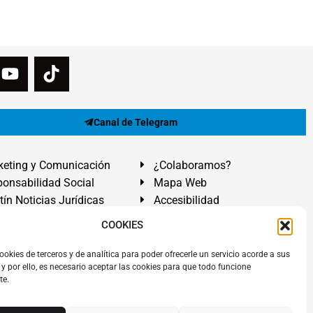
Canal de Telegram
eting y Comunicación
¿Colaboramos?
onsabilidad Social
Mapa Web
tín Noticias Jurídicas
Accesibilidad
ón Ayuda
COOKIES
ranadilla de Abona, Santa Cruz de Tenerife. Islas Canarias.
ookies de terceros y de analítica para poder ofrecerle un servicio acorde a sus
y por ello, es necesario aceptar las cookies para que todo funcione
 El Médano
,
Abogados Granadilla de Abona
en
Tenerife Sur
.
te.
rezAbogados