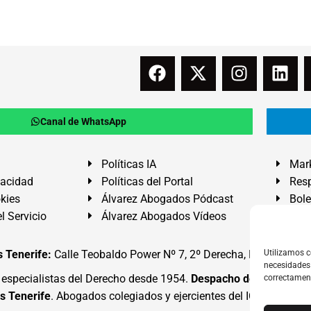
Canal de WhatsApp
Políticas IA
Mark
vacidad
Políticas del Portal
Resp
okies
Álvarez Abogados Pódcast
Bole
l Servicio
Álvarez Abogados Vídeos
Buz
 Tenerife:
Calle Teobaldo Power Nº 7, 2º Derecha, El Médano, G
Utilizamos c
necesidades 
specialistas del Derecho desde 1954.
Despacho de Abogados
correctamen
s Tenerife
. Abogados colegiados y ejercientes del ICATF.
#Alva