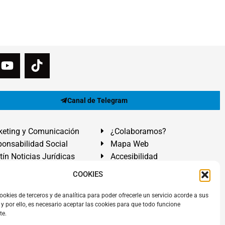
Canal de Telegram
eting y Comunicación
¿Colaboramos?
onsabilidad Social
Mapa Web
tín Noticias Jurídicas
Accesibilidad
ón Ayuda
COOKIES
ranadilla de Abona, Santa Cruz de Tenerife. Islas Canarias.
ookies de terceros y de analítica para poder ofrecerle un servicio acorde a sus
y por ello, es necesario aceptar las cookies para que todo funcione
 El Médano
,
Abogados Granadilla de Abona
en
Tenerife Sur
.
te.