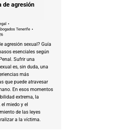
a de agresión
egal
Abogados Tenerife
26
de agresión sexual? Guía
 pasos esenciales según
Penal. Sufrir una
exual es, sin duda, una
periencias más
as que puede atravesar
mano. En esos momentos
bilidad extrema, la
 el miedo y el
miento de las leyes
alizar a la víctima.