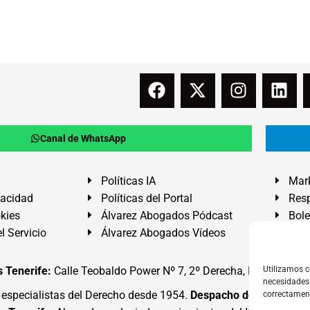
Canal de WhatsApp
Políticas IA
Mark
vacidad
Políticas del Portal
Resp
okies
Álvarez Abogados Pódcast
Bole
l Servicio
Álvarez Abogados Vídeos
Buz
 Tenerife:
Calle Teobaldo Power Nº 7, 2º Derecha, El Médano, G
Utilizamos c
necesidades 
specialistas del Derecho desde 1954.
Despacho de Abogados
correctamen