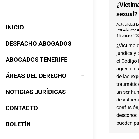
¿Víctim
sexual?
Actualidad L
INICIO
Por
Alvarez 
15 enero, 20
DESPACHO ABOGADOS
¿Víctima 
jurídica y
ABOGADOS TENERIFE
el Código 
agresión s
ÁREAS DEL DERECHO
de las ex
traumátic
NOTICIAS JURÍDICAS
un ser hu
de vulnera
CONTACTO
confusión,
desconoci
pueden par
BOLETÍN