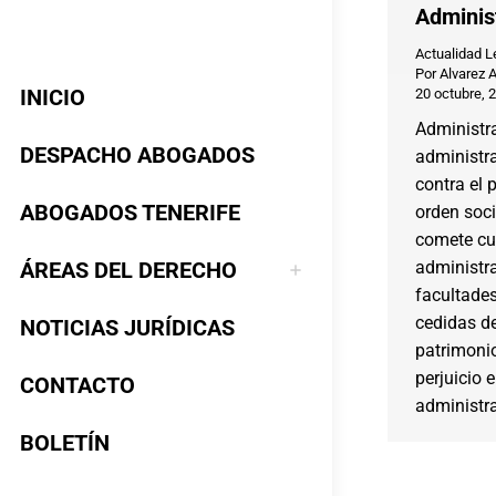
Adminis
Actualidad L
Por
Alvarez 
INICIO
20 octubre, 
Administra
DESPACHO ABOGADOS
administra
contra el 
ABOGADOS TENERIFE
orden soc
comete cu
ÁREAS DEL DERECHO
administra
facultades
cedidas d
NOTICIAS JURÍDICAS
patrimoni
perjuicio 
CONTACTO
administr
BOLETÍN