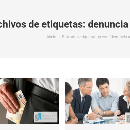
chivos de etiquetas:
denuncia 
Estás aquí:
Inicio
Entradas etiquetadas con "denuncia a