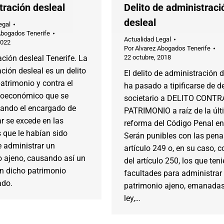
tración desleal
Delito de administraci
desleal
egal
Abogados Tenerife
Actualidad Legal
2022
Por
Alvarez Abogados Tenerife
ción desleal Tenerife. La
22 octubre, 2018
ción desleal es un delito
El delito de administración d
patrimonio y contra el
ha pasado a tipificarse de de
ioeconómico que se
societario a DELITO CONTR
ando el encargado de
PATRIMONIO a raíz de la úl
r se excede en las
reforma del Código Penal en
 que le habían sido
Serán punibles con las pena
e administrar un
artículo 249 o, en su caso, c
o ajeno, causando así un
del artículo 250, los que ten
en dicho patrimonio
facultades para administrar
ado.
patrimonio ajeno, emanadas
ley,…