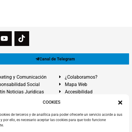
Canal de Telegram
eting y Comunicación
¿Colaboramos?
onsabilidad Social
Mapa Web
tín Noticias Jurídicas
Accesibilidad
ón Ayuda
COOKIES
ranadilla de Abona, Santa Cruz de Tenerife. Islas Canarias.
ookies de terceros y de analítica para poder ofrecerle un servicio acorde a sus
y por ello, es necesario aceptar las cookies para que todo funcione
 El Médano
,
Abogados Granadilla de Abona
en
Tenerife Sur
.
te.