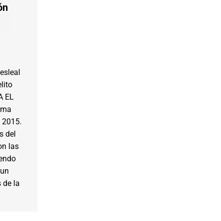
ón
esleal
lito
A EL
tima
 2015.
s del
on las
iendo
 un
 de la