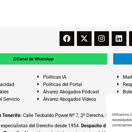
Canal de WhatsApp
Políticas IA
Mark
vacidad
Políticas del Portal
Resp
okies
Álvarez Abogados Pódcast
Bole
l Servicio
Álvarez Abogados Vídeos
Buz
 Tenerife:
Calle Teobaldo Power Nº 7, 2º Derecha, El Médano, G
Utilizamos c
necesidades 
specialistas del Derecho desde 1954.
Despacho de Abogados
correctamen