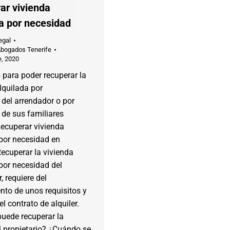
ar vivienda
da por necesidad
egal
Abogados Tenerife
e, 2020
 para poder recuperar la
lquilada por
del arrendador o por
de sus familiares
Recuperar vivienda
 por necesidad en
Recuperar la vivienda
por necesidad del
, requiere del
nto de unos requisitos y
el contrato de alquiler.
uede recuperar la
l propietario? ¿Cuándo se