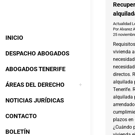
Recuper
alquila
Actualidad L
Por
Alvarez 
25 noviembr
INICIO
Requisitos
vivienda a
DESPACHO ABOGADOS
necesidad 
necesidad 
ABOGADOS TENERIFE
directos. 
alquilada
ÁREAS DEL DERECHO
Tenerife. 
alquilada 
NOTICIAS JURÍDICAS
arrendador
cumplimie
CONTACTO
plazos en 
¿Cuándo p
BOLETÍN
vivienda e