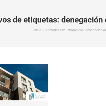
vos de etiquetas:
denegación 
Estás aquí:
Inicio
Entradas etiquetadas con "denegación de