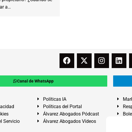
ar a…
Canal de WhatsApp
Políticas IA
Mark
vacidad
Políticas del Portal
Resp
okies
Álvarez Abogados Pódcast
Bole
l Servicio
Álvarez Abogados Vídeos
Buz