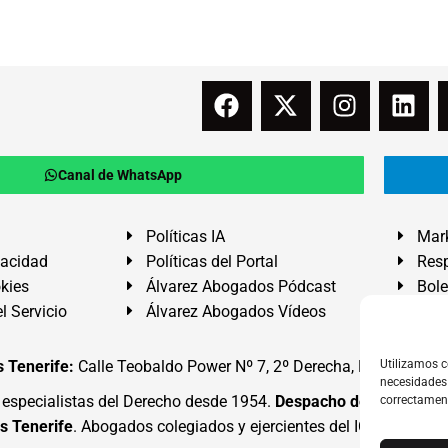
Canal de WhatsApp
Políticas IA
Mark
vacidad
Políticas del Portal
Resp
okies
Álvarez Abogados Pódcast
Bole
l Servicio
Álvarez Abogados Vídeos
Buz
 Tenerife:
Calle Teobaldo Power Nº 7, 2º Derecha, El Médano, G
Utilizamos c
necesidades 
specialistas del Derecho desde 1954.
Despacho de Abogados
correctamen
s Tenerife
. Abogados colegiados y ejercientes del ICATF.
#Alva