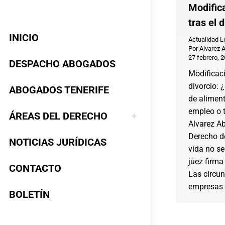
Modific
tras el 
INICIO
Actualidad L
Por
Alvarez 
27 febrero, 
DESPACHO ABOGADOS
Modificaci
divorcio: 
ABOGADOS TENERIFE
de aliment
empleo o 
ÁREAS DEL DERECHO
Alvarez A
Derecho d
NOTICIAS JURÍDICAS
vida no se
juez firma
CONTACTO
Las circu
empresas 
BOLETÍN