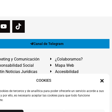
Canal de Telegram
eting y Comunicación
¿Colaboramos?
onsabilidad Social
Mapa Web
tín Noticias Jurídicas
Accesibilidad
ón Ayuda
COOKIES
ranadilla de Abona, Santa Cruz de Tenerife. Islas Canarias.
ookies de terceros y de analítica para poder ofrecerle un servicio acorde a sus
y por ello, es necesario aceptar las cookies para que todo funcione
 El Médano
,
Abogados Granadilla de Abona
en
Tenerife Sur
.
te.
rezAbogados