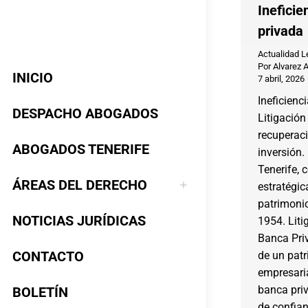
Ineficie
privada
Actualidad L
Por
Alvarez 
INICIO
7 abril, 2026
Ineficienc
DESPACHO ABOGADOS
Litigación
recuperac
ABOGADOS TENERIFE
inversión
Tenerife, 
ÁREAS DEL DERECHO
estratégic
patrimoni
NOTICIAS JURÍDICAS
1954. Liti
Banca Priv
CONTACTO
de un patr
empresari
banca pri
BOLETÍN
de confia