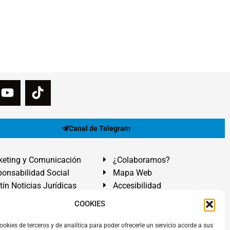
Canal de Telegram
eting y Comunicación
¿Colaboramos?
onsabilidad Social
Mapa Web
tín Noticias Jurídicas
Accesibilidad
ón Ayuda
COOKIES
ranadilla de Abona, Santa Cruz de Tenerife. Islas Canarias.
ookies de terceros y de analítica para poder ofrecerle un servicio acorde a sus