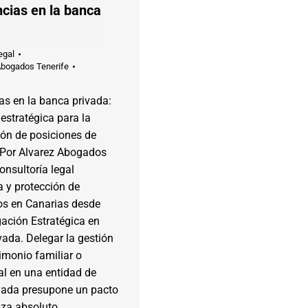
ncias en la banca
egal
Abogados Tenerife
ias en la banca privada:
 estratégica para la
ión de posiciones de
. Por Alvarez Abogados
consultoría legal
a y protección de
os en Canarias desde
gación Estratégica en
ada. Delegar la gestión
imonio familiar o
al en una entidad de
vada presupone un pacto
nza absoluto.