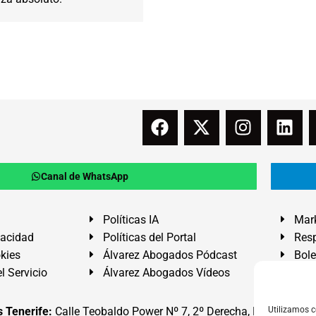
Canal de WhatsApp
Políticas IA
Mark
vacidad
Políticas del Portal
Resp
okies
Álvarez Abogados Pódcast
Bole
l Servicio
Álvarez Abogados Vídeos
Buz
 Tenerife:
Calle Teobaldo Power Nº 7, 2º Derecha, El Médano, G
Utilizamos c