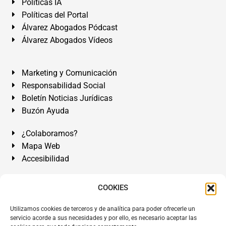
Políticas IA
Políticas del Portal
Álvarez Abogados Pódcast
Álvarez Abogados Vídeos
Marketing y Comunicación
Responsabilidad Social
Boletín Noticias Jurídicas
Buzón Ayuda
¿Colaboramos?
Mapa Web
Accesibilidad
Álvarez Abogados Tenerife:
Calle Teobaldo Power Nº 7,
COOKIES
2º Derecha, El Médano, Granadilla de Abona, Santa Cruz
Utilizamos cookies de terceros y de analítica para poder ofrecerle un
de Tenerife. Islas Canarias.
servicio acorde a sus necesidades y por ello, es necesario aceptar las