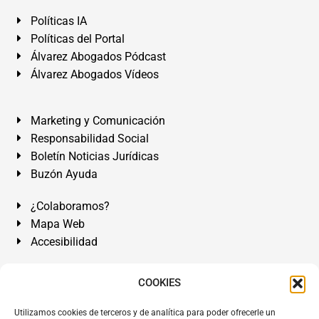
Políticas IA
Políticas del Portal
Álvarez Abogados Pódcast
Álvarez Abogados Vídeos
Marketing y Comunicación
Responsabilidad Social
Boletín Noticias Jurídicas
Buzón Ayuda
¿Colaboramos?
Mapa Web
Accesibilidad
Álvarez Abogados Tenerife:
Calle Teobaldo Power Nº 7,
COOKIES
2º Derecha, El Médano, Granadilla de Abona, Santa Cruz
Utilizamos cookies de terceros y de analítica para poder ofrecerle un
de Tenerife. Islas Canarias.