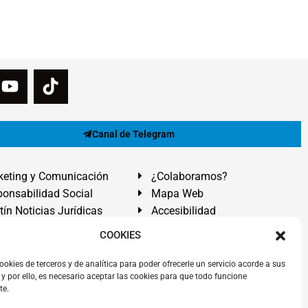
Canal de Telegram
eting y Comunicación
¿Colaboramos?
onsabilidad Social
Mapa Web
tín Noticias Jurídicas
Accesibilidad
ón Ayuda
COOKIES
ranadilla de Abona, Santa Cruz de Tenerife. Islas Canarias.
ookies de terceros y de analítica para poder ofrecerle un servicio acorde a sus
y por ello, es necesario aceptar las cookies para que todo funcione
 El Médano
,
Abogados Granadilla de Abona
en
Tenerife Sur
.
te.
rezAbogados