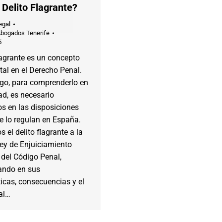
 Delito Flagrante?
egal
Abogados Tenerife
5
flagrante es un concepto
al en el Derecho Penal.
go, para comprenderlo en
d, es necesario
s en las disposiciones
e lo regulan en España.
 el delito flagrante a la
Ley de Enjuiciamiento
 del Código Penal,
ando en sus
ticas, consecuencias y el
al…