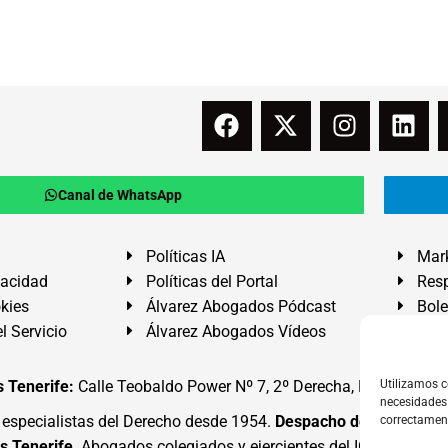
Canal de WhatsApp
Políticas IA
Mark
vacidad
Políticas del Portal
Resp
okies
Álvarez Abogados Pódcast
Bole
l Servicio
Álvarez Abogados Vídeos
Buz
 Tenerife:
Calle Teobaldo Power Nº 7, 2º Derecha, El Médano, G
Utilizamos c
necesidades 
specialistas del Derecho desde 1954.
Despacho de Abogados
correctamen
s Tenerife
. Abogados colegiados y ejercientes del ICATF.
#Alva