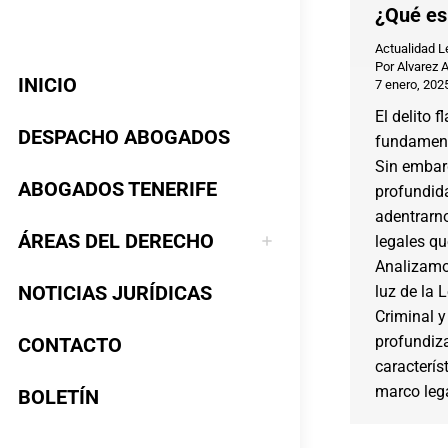
¿Qué es
Actualidad L
Por
Alvarez 
INICIO
7 enero, 202
El delito 
DESPACHO ABOGADOS
fundament
Sin embar
ABOGADOS TENERIFE
profundida
adentrarno
ÁREAS DEL DERECHO
legales qu
Analizamos
NOTICIAS JURÍDICAS
luz de la 
Criminal y
profundiz
CONTACTO
caracterís
marco leg
BOLETÍN