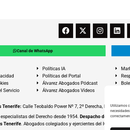
Canal de WhatsApp
Políticas IA
Mark
vacidad
Políticas del Portal
Resp
okies
Álvarez Abogados Pódcast
Bole
l Servicio
Álvarez Abogados Vídeos
Buz
 Tenerife:
Calle Teobaldo Power Nº 7, 2º Derecha, El Médano, G
Utilizamos c
necesidades 
specialistas del Derecho desde 1954.
Despacho de Abogados
correctamen
s Tenerife
. Abogados colegiados y ejercientes del ICATF.
#Alva