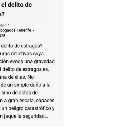
el delito de
s?
egal
Abogados Tenerife
025
 delito de estragos?
guras delictivas cuya
ión evoca una gravedad
l delito de estragos es,
una de ellas. No
de un simple daño a la
 sino de actos de
n a gran escala, capaces
 un peligro catastrófico y
en jaque la seguridad…