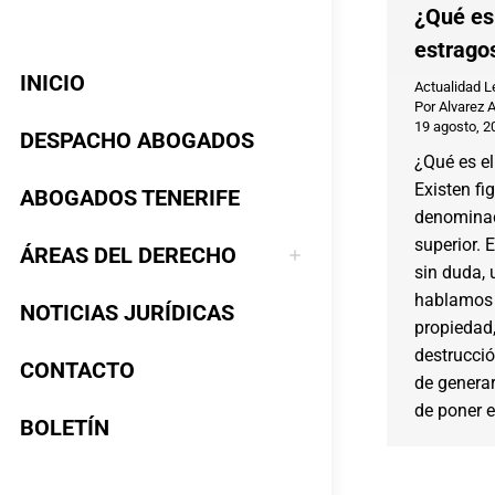
¿Qué es 
estrago
INICIO
Actualidad L
Por
Alvarez 
19 agosto, 2
DESPACHO ABOGADOS
¿Qué es el
Existen fi
ABOGADOS TENERIFE
denominac
superior. E
ÁREAS DEL DERECHO
sin duda, 
hablamos 
NOTICIAS JURÍDICAS
propiedad,
destrucció
CONTACTO
de generar
de poner 
BOLETÍN