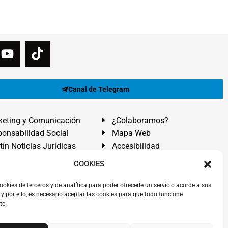
Canal de Telegram
eting y Comunicación
¿Colaboramos?
onsabilidad Social
Mapa Web
tín Noticias Jurídicas
Accesibilidad
ón Ayuda
COOKIES
ranadilla de Abona, Santa Cruz de Tenerife. Islas Canarias.
ookies de terceros y de analítica para poder ofrecerle un servicio acorde a sus
y por ello, es necesario aceptar las cookies para que todo funcione
 El Médano
,
Abogados Granadilla de Abona
en
Tenerife Sur
.
te.
rezAbogados