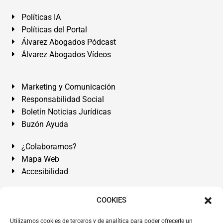
Políticas IA
Políticas del Portal
Álvarez Abogados Pódcast
Álvarez Abogados Vídeos
Marketing y Comunicación
Responsabilidad Social
Boletín Noticias Jurídicas
Buzón Ayuda
¿Colaboramos?
Mapa Web
Accesibilidad
Álvarez Abogados Tenerife:
Calle Teobaldo Power Nº 7,
COOKIES
2º Derecha, El Médano, Granadilla de Abona, Santa Cruz
Utilizamos cookies de terceros y de analítica para poder ofrecerle un