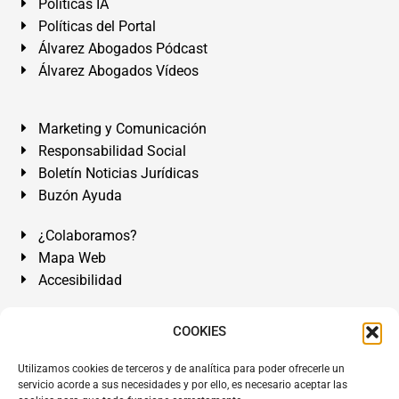
Políticas IA
Políticas del Portal
Álvarez Abogados Pódcast
Álvarez Abogados Vídeos
Marketing y Comunicación
Responsabilidad Social
Boletín Noticias Jurídicas
Buzón Ayuda
¿Colaboramos?
Mapa Web
Accesibilidad
Álvarez Abogados Tenerife:
Calle Teobaldo Power Nº 7,
COOKIES
2º Derecha, El Médano, Granadilla de Abona, Santa Cruz
Utilizamos cookies de terceros y de analítica para poder ofrecerle un
de Tenerife. Islas Canarias.
servicio acorde a sus necesidades y por ello, es necesario aceptar las