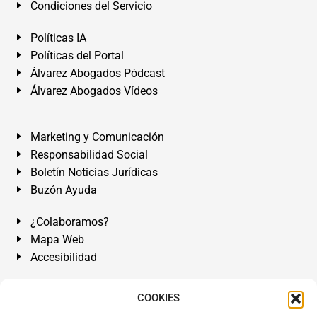
Condiciones del Servicio
Políticas IA
Políticas del Portal
Álvarez Abogados Pódcast
Álvarez Abogados Vídeos
Marketing y Comunicación
Responsabilidad Social
Boletín Noticias Jurídicas
Buzón Ayuda
¿Colaboramos?
Mapa Web
Accesibilidad
Álvarez Abogados Tenerife:
Calle Teobaldo Power Nº 7,
COOKIES
2º Derecha, El Médano, Granadilla de Abona, Santa Cruz