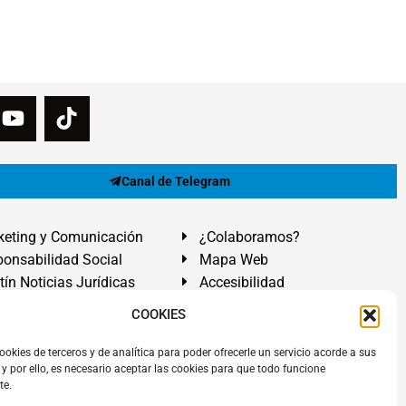
Canal de Telegram
eting y Comunicación
¿Colaboramos?
onsabilidad Social
Mapa Web
tín Noticias Jurídicas
Accesibilidad
ón Ayuda
COOKIES
ranadilla de Abona, Santa Cruz de Tenerife. Islas Canarias.
ookies de terceros y de analítica para poder ofrecerle un servicio acorde a sus
y por ello, es necesario aceptar las cookies para que todo funcione
 El Médano
,
Abogados Granadilla de Abona
en
Tenerife Sur
.
te.