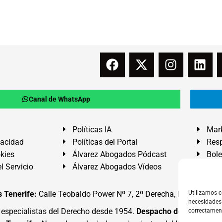
Canal de WhatsApp
Políticas IA
Mark
vacidad
Políticas del Portal
Resp
okies
Álvarez Abogados Pódcast
Bole
l Servicio
Álvarez Abogados Vídeos
Buz
 Tenerife:
Calle Teobaldo Power Nº 7, 2º Derecha, El Médano, G
Utilizamos c
necesidades 
specialistas del Derecho desde 1954.
Despacho de Abogados
correctamen