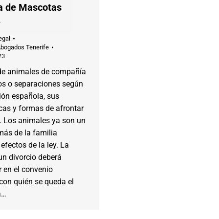
a de Mascotas
e
egal
Abogados Tenerife
23
de animales de compañía
ios o separaciones según
ción española, sus
icas y formas de afrontar
. Los animales ya son un
ás de la familia
efectos de la ley. La
un divorcio deberá
r en el convenio
con quién se queda el
a…