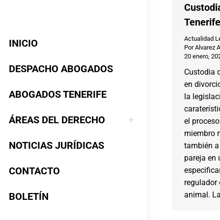
Custodi
Tenerif
Actualidad L
INICIO
Por
Alvarez 
20 enero, 20
DESPACHO ABOGADOS
Custodia 
en divorc
ABOGADOS TENERIFE
la legisla
carateríst
ÁREAS DEL DERECHO
el proceso
miembro m
NOTICIAS JURÍDICAS
también a 
pareja en 
CONTACTO
especifica
regulador 
animal. L
BOLETÍN