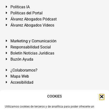
Políticas IA
Políticas del Portal
Álvarez Abogados Pódcast
Álvarez Abogados Vídeos
Marketing y Comunicación
Responsabilidad Social
Boletín Noticias Jurídicas
Buzón Ayuda
¿Colaboramos?
Mapa Web
Accesibilidad
Álvarez Abogados Tenerife:
Calle Teobaldo Power Nº 7,
COOKIES
2º Derecha, El Médano, Granadilla de Abona, Santa Cruz
Utilizamos cookies de terceros y de analítica para poder ofrecerle un
de Tenerife. Islas Canarias.