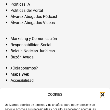
Políticas IA
Políticas del Portal
Álvarez Abogados Pódcast
Álvarez Abogados Vídeos
Marketing y Comunicación
Responsabilidad Social
Boletín Noticias Jurídicas
Buzón Ayuda
¿Colaboramos?
Mapa Web
Accesibilidad
Álvarez Abogados Tenerife:
Calle Teobaldo Power Nº 7,
COOKIES
2º Derecha, El Médano, Granadilla de Abona, Santa Cruz
Utilizamos cookies de terceros y de analítica para poder ofrecerle un
de Tenerife. Islas Canarias.
servicio acorde a sus necesidades y por ello, es necesario aceptar las