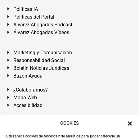
Políticas IA
Políticas del Portal
Álvarez Abogados Pódcast
Álvarez Abogados Vídeos
Marketing y Comunicación
Responsabilidad Social
Boletín Noticias Jurídicas
Buzón Ayuda
¿Colaboramos?
Mapa Web
Accesibilidad
Álvarez Abogados Tenerife:
Calle Teobaldo Power Nº 7,
COOKIES
2º Derecha, El Médano, Granadilla de Abona, Santa Cruz
Utilizamos cookies de terceros y de analítica para poder ofrecerle un
de Tenerife. Islas Canarias.