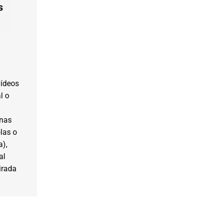
s
vídeos
l o
onas
las o
a),
al
tirada