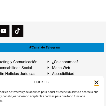
Canal de Telegram
eting y Comunicación
¿Colaboramos?
onsabilidad Social
Mapa Web
tín Noticias Jurídicas
Accesibilidad
ón Ayuda
COOKIES
ranadilla de Abona, Santa Cruz de Tenerife. Islas Canarias.
ookies de terceros y de analítica para poder ofrecerle un servicio acorde a sus
y por ello, es necesario aceptar las cookies para que todo funcione
 El Médano
,
Abogados Granadilla de Abona
en
Tenerife Sur
.
te.