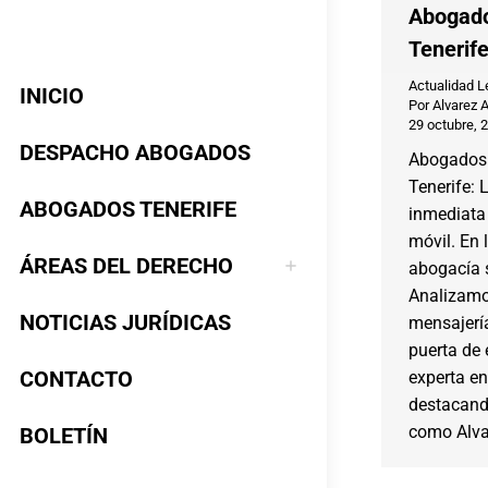
Abogado
Tenerif
Actualidad L
INICIO
Por
Alvarez 
29 octubre, 
DESPACHO ABOGADOS
Abogados
Tenerife: 
ABOGADOS TENERIFE
inmediata 
móvil. En 
ÁREAS DEL DERECHO
abogacía 
Analizamo
NOTICIAS JURÍDICAS
mensajería
puerta de 
CONTACTO
experta en
destacand
como Alva
BOLETÍN