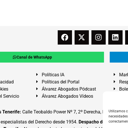
Canal de WhatsApp
Políticas IA
Mark
vacidad
Políticas del Portal
Resp
okies
Álvarez Abogados Pódcast
Bole
l Servicio
Álvarez Abogados Vídeos
Buz
 Tenerife:
Calle Teobaldo Power Nº 7, 2º Derecha, El Médano, G
Utilizamos c
necesidades 
specialistas del Derecho desde 1954.
Despacho de Abogados
correctamen