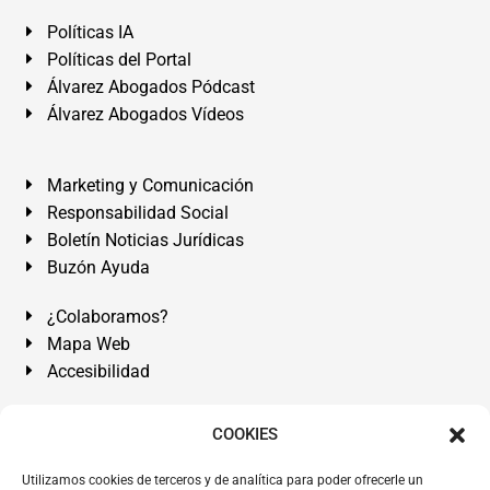
Políticas IA
Políticas del Portal
Álvarez Abogados Pódcast
Álvarez Abogados Vídeos
Marketing y Comunicación
Responsabilidad Social
Boletín Noticias Jurídicas
Buzón Ayuda
¿Colaboramos?
Mapa Web
Accesibilidad
Álvarez Abogados Tenerife:
Calle Teobaldo Power Nº 7,
COOKIES
2º Derecha, El Médano, Granadilla de Abona, Santa Cruz
Utilizamos cookies de terceros y de analítica para poder ofrecerle un
de Tenerife. Islas Canarias.