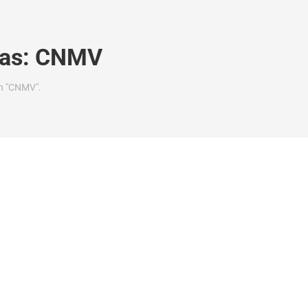
tas:
CNMV
n "CNMV".