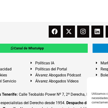
Canal de WhatsApp
Políticas IA
Mark
vacidad
Políticas del Portal
Resp
okies
Álvarez Abogados Pódcast
Bole
l Servicio
Álvarez Abogados Vídeos
Buz
 Tenerife:
Calle Teobaldo Power Nº 7, 2º Derecha, El Médano, G
Utilizamos c
necesidades 
specialistas del Derecho desde 1954.
Despacho de Abogados
correctamen