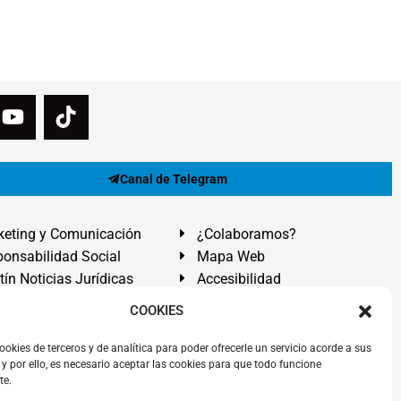
Canal de Telegram
eting y Comunicación
¿Colaboramos?
onsabilidad Social
Mapa Web
tín Noticias Jurídicas
Accesibilidad
ón Ayuda
COOKIES
ranadilla de Abona, Santa Cruz de Tenerife. Islas Canarias.
ookies de terceros y de analítica para poder ofrecerle un servicio acorde a sus
y por ello, es necesario aceptar las cookies para que todo funcione
 El Médano
,
Abogados Granadilla de Abona
en
Tenerife Sur
.
te.