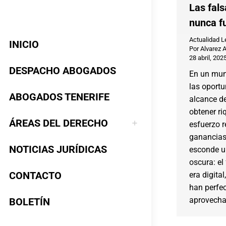
Las fals
nunca f
Actualidad L
INICIO
Por
Alvarez 
28 abril, 202
DESPACHO ABOGADOS
En un mun
las oportu
ABOGADOS TENERIFE
alcance d
obtener ri
ÁREAS DEL DERECHO
esfuerzo r
ganancias
NOTICIAS JURÍDICAS
esconde u
oscura: el
CONTACTO
era digital
han perfec
aprovecha
BOLETÍN