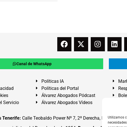
Canal de WhatsApp
Políticas IA
Mark
vacidad
Políticas del Portal
Resp
okies
Álvarez Abogados Pódcast
Bole
l Servicio
Álvarez Abogados Vídeos
Buz
 Tenerife:
Calle Teobaldo Power Nº 7, 2º Derecha, El Médano, G
Utilizamos c
necesidades 