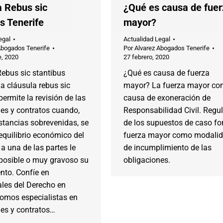
a Rebus sic
¿Qué es causa de fuer
s Tenerife
mayor?
egal
Actualidad Legal
Abogados Tenerife
Por
Alvarez Abogados Tenerife
e, 2020
27 febrero, 2020
ebus sic stantibus
¿Qué es causa de fuerza
La cláusula rebus sic
mayor? La fuerza mayor c
permite la revisión de las
causa de exoneración de
es y contratos cuando,
Responsabilidad Civil. Regu
stancias sobrevenidas, se
de los supuestos de caso for
 equilibrio económico del
fuerza mayor como modali
 a una de las partes le
de incumplimiento de las
mposible o muy gravoso su
obligaciones.
nto. Confíe en
ales del Derecho en
somos especialistas en
nes y contratos…