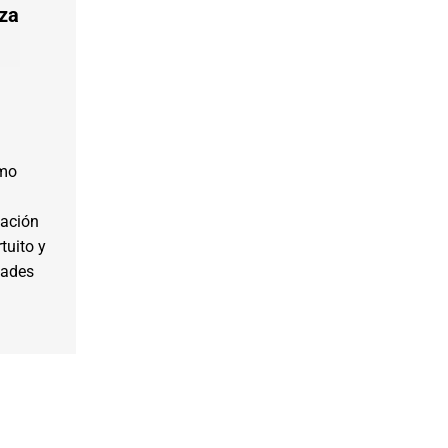
za
omo
lación
tuito y
dades