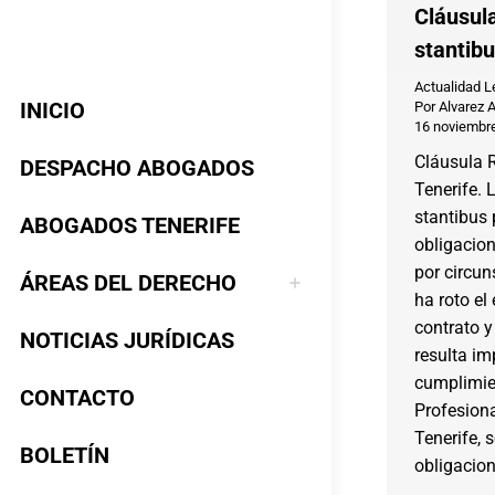
Cláusul
stantibu
Actualidad L
INICIO
Por
Alvarez 
16 noviembr
Cláusula R
DESPACHO ABOGADOS
Tenerife. 
stantibus 
ABOGADOS TENERIFE
obligacion
por circun
ÁREAS DEL DERECHO
ha roto el
contrato y
NOTICIAS JURÍDICAS
resulta i
cumplimie
CONTACTO
Profesion
Tenerife, 
BOLETÍN
obligacio