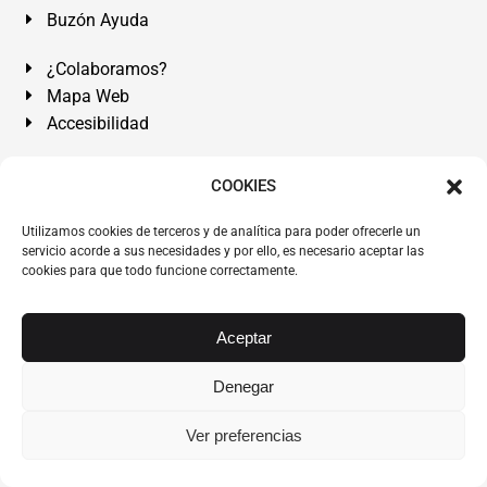
Buzón Ayuda
¿Colaboramos?
Mapa Web
Accesibilidad
Álvarez Abogados Tenerife:
Calle Teobaldo Power Nº 7,
COOKIES
2º Derecha, El Médano, Granadilla de Abona, Santa Cruz
Utilizamos cookies de terceros y de analítica para poder ofrecerle un
de Tenerife. Islas Canarias.
servicio acorde a sus necesidades y por ello, es necesario aceptar las
cookies para que todo funcione correctamente.
Somos Abogados especialistas del Derecho desde 1954.
Despacho de Abogados El Médano
,
Abogados Granadilla
de Abona
en
Tenerife Sur
.
Mejores Abogados Tenerife
.
Aceptar
Abogados colegiados y ejercientes del ICATF.
#AlvarezAbogados
Denegar
Copyright © 1954·2026
Álvarez Abogados Tenerife
.
Ver preferencias
Todos los derechos reservados.
Álvarez Abogados ®
y el
logotipo son marca registrada. Prohibida la reproducción