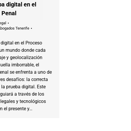
a digital en el
 Penal
egal
Abogados Tenerife
digital en el Proceso
 un mundo donde cada
aje y geolocalización
uella imborrable, el
enal se enfrenta a uno de
s desafíos: la correcta
 la prueba digital. Este
 guiará a través de los
 legales y tecnológicos
n el presente y…