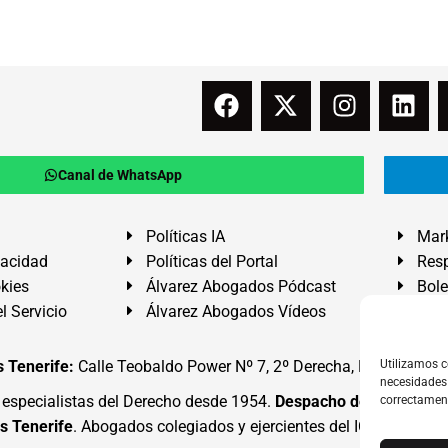
Canal de WhatsApp
Políticas IA
Mark
vacidad
Políticas del Portal
Resp
okies
Álvarez Abogados Pódcast
Bole
l Servicio
Álvarez Abogados Vídeos
Buz
 Tenerife:
Calle Teobaldo Power Nº 7, 2º Derecha, El Médano, G
Utilizamos c
necesidades 
specialistas del Derecho desde 1954.
Despacho de Abogados
correctamen
s Tenerife
. Abogados colegiados y ejercientes del ICATF.
#Alva