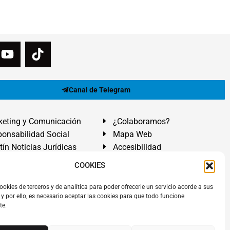
Canal de Telegram
eting y Comunicación
¿Colaboramos?
onsabilidad Social
Mapa Web
tín Noticias Jurídicas
Accesibilidad
ón Ayuda
COOKIES
ranadilla de Abona, Santa Cruz de Tenerife. Islas Canarias.
ookies de terceros y de analítica para poder ofrecerle un servicio acorde a sus
y por ello, es necesario aceptar las cookies para que todo funcione
 El Médano
,
Abogados Granadilla de Abona
en
Tenerife Sur
.
te.
rezAbogados