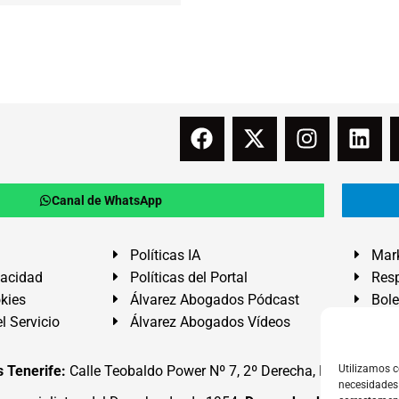
Canal de WhatsApp
Políticas IA
Mark
vacidad
Políticas del Portal
Resp
okies
Álvarez Abogados Pódcast
Bole
l Servicio
Álvarez Abogados Vídeos
Buz
 Tenerife:
Calle Teobaldo Power Nº 7, 2º Derecha, El Médano, G
Utilizamos c
necesidades 