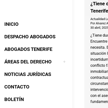
¿Tiene 
Tenerif
Actualidad L
INICIO
Por
Alvarez 
30 abril, 202
¿Tiene dud
DESPACHO ABOGADOS
Encuentre 
necesita. 
ABOGADOS TENERIFE
situación 
incertidum
ÁREAS DEL DERECHO
conflicto 
inmobiliar
NOTICIAS JURÍDICAS
contractua
circunstan
CONTACTO
intervenci
con el as
BOLETÍN
fundament