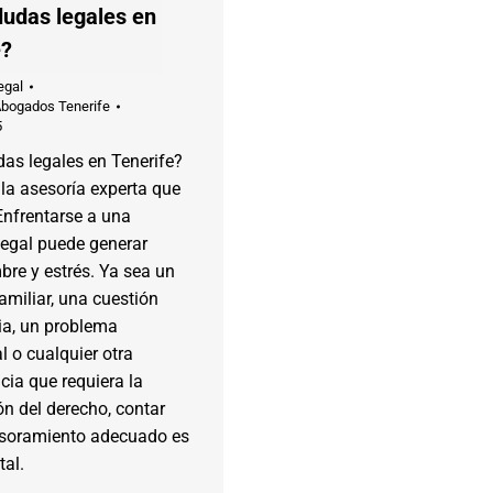
dudas legales en
e?
egal
Abogados Tenerife
5
as legales en Tenerife?
la asesoría experta que
Enfrentarse a una
legal puede generar
bre y estrés. Ya sea un
familiar, una cuestión
ia, un problema
l o cualquier otra
cia que requiera la
ón del derecho, contar
esoramiento adecuado es
al.