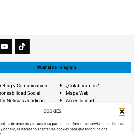
Canal de Telegram
eting y Comunicación
¿Colaboramos?
onsabilidad Social
Mapa Web
tín Noticias Jurídicas
Accesibilidad
ón Ayuda
COOKIES
ranadilla de Abona, Santa Cruz de Tenerife. Islas Canarias.
ookies de terceros y de analítica para poder ofrecerle un servicio acorde a sus
y por ello, es necesario aceptar las cookies para que todo funcione