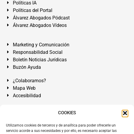
Políticas IA
Políticas del Portal
Álvarez Abogados Pódcast
Álvarez Abogados Vídeos
Marketing y Comunicación
Responsabilidad Social
Boletín Noticias Jurídicas
Buzón Ayuda
¿Colaboramos?
Mapa Web
Accesibilidad
Álvarez Abogados Tenerife:
Calle Teobaldo Power Nº 7,
COOKIES
2º Derecha, El Médano, Granadilla de Abona, Santa Cruz
Utilizamos cookies de terceros y de analítica para poder ofrecerle un
de Tenerife. Islas Canarias.
servicio acorde a sus necesidades y por ello, es necesario aceptar las