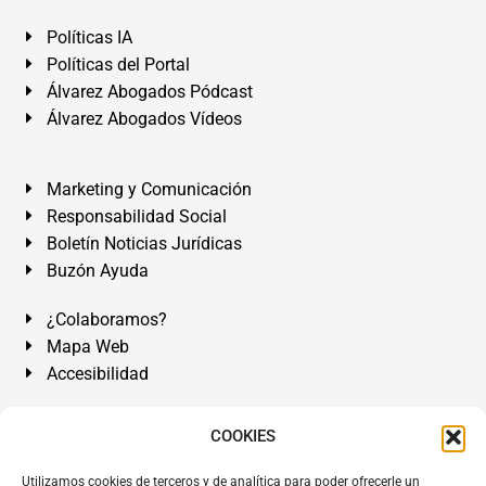
Políticas IA
Políticas del Portal
Álvarez Abogados Pódcast
Álvarez Abogados Vídeos
Marketing y Comunicación
Responsabilidad Social
Boletín Noticias Jurídicas
Buzón Ayuda
¿Colaboramos?
Mapa Web
Accesibilidad
Álvarez Abogados Tenerife:
Calle Teobaldo Power Nº 7,
COOKIES
2º Derecha, El Médano, Granadilla de Abona, Santa Cruz
Utilizamos cookies de terceros y de analítica para poder ofrecerle un