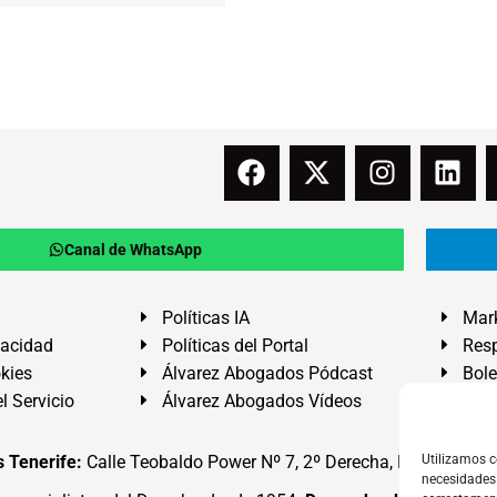
Canal de WhatsApp
Políticas IA
Mark
vacidad
Políticas del Portal
Resp
okies
Álvarez Abogados Pódcast
Bole
l Servicio
Álvarez Abogados Vídeos
Buz
 Tenerife:
Calle Teobaldo Power Nº 7, 2º Derecha, El Médano, G
Utilizamos c
necesidades 