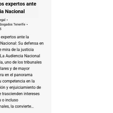
s expertos ante
ia Nacional
egal
Abogados Tenerife
5
expertos ante la
 Nacional: Su defensa en
e mira de la justicia
 La Audiencia Nacional
da, uno de los tribunales
lares y de mayor
ra en el panorama
Su competencia en la
ión y enjuiciamiento de
e trascienden intereses
 o incluso
nales, la convierte…