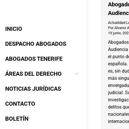
Abogado
Audienc
Actualidad L
INICIO
Por
Alvarez 
19 junio, 202
Abogados 
DESPACHO ABOGADOS
Audiencia
el punto d
ABOGADOS TENERIFE
española.
es, sin du
ÁREAS DEL DERECHO
más singu
envergadu
NOTICIAS JURÍDICAS
judicial. 
investigac
CONTACTO
delitos qu
nacionales
BOLETÍN
internacio