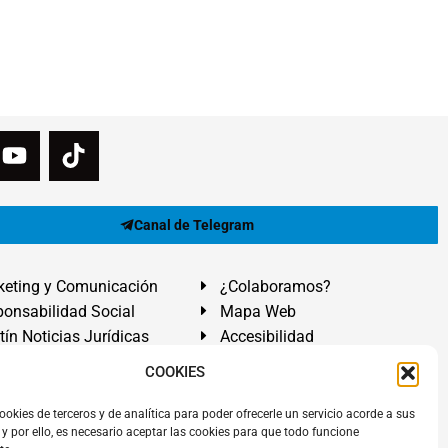
Canal de Telegram
eting y Comunicación
¿Colaboramos?
onsabilidad Social
Mapa Web
tín Noticias Jurídicas
Accesibilidad
ón Ayuda
COOKIES
ranadilla de Abona, Santa Cruz de Tenerife. Islas Canarias.
ookies de terceros y de analítica para poder ofrecerle un servicio acorde a sus
y por ello, es necesario aceptar las cookies para que todo funcione