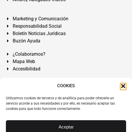
Marketing y Comunicación
Responsabilidad Social
Boletín Noticias Jurídicas
Buzón Ayuda
¿Colaboramos?
Mapa Web
Accesibilidad
Álvarez Abogados Tenerife:
Calle Teobaldo Power Nº 7,
COOKIES
2º Derecha, El Médano, Granadilla de Abona, Santa Cruz
Utilizamos cookies de terceros y de analítica para poder ofrecerle un
de Tenerife. Islas Canarias.
servicio acorde a sus necesidades y por ello, es necesario aceptar las
cookies para que todo funcione correctamente.
Somos Abogados especialistas del Derecho desde 1954.
Despacho de Abogados El Médano
,
Abogados Granadilla
de Abona
en
Tenerife Sur
.
Mejores Abogados Tenerife
.
Aceptar