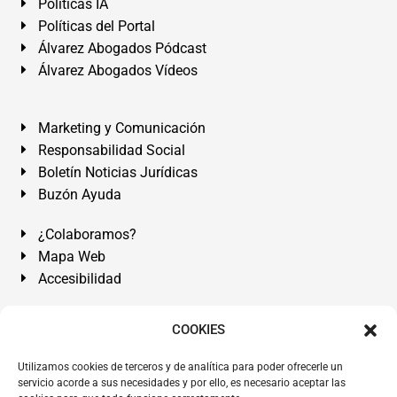
Políticas IA
Políticas del Portal
Álvarez Abogados Pódcast
Álvarez Abogados Vídeos
Marketing y Comunicación
Responsabilidad Social
Boletín Noticias Jurídicas
Buzón Ayuda
¿Colaboramos?
Mapa Web
Accesibilidad
Álvarez Abogados Tenerife:
Calle Teobaldo Power Nº 7,
COOKIES
2º Derecha, El Médano, Granadilla de Abona, Santa Cruz
Utilizamos cookies de terceros y de analítica para poder ofrecerle un
de Tenerife. Islas Canarias.
servicio acorde a sus necesidades y por ello, es necesario aceptar las