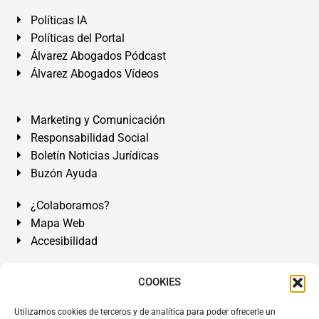
Políticas IA
Políticas del Portal
Álvarez Abogados Pódcast
Álvarez Abogados Vídeos
Marketing y Comunicación
Responsabilidad Social
Boletín Noticias Jurídicas
Buzón Ayuda
¿Colaboramos?
Mapa Web
Accesibilidad
Álvarez Abogados Tenerife:
Calle Teobaldo Power Nº 7,
COOKIES
2º Derecha, El Médano, Granadilla de Abona, Santa Cruz
Utilizamos cookies de terceros y de analítica para poder ofrecerle un
de Tenerife. Islas Canarias.