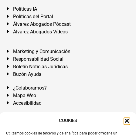
Políticas IA
Políticas del Portal
Álvarez Abogados Pódcast
Álvarez Abogados Vídeos
Marketing y Comunicación
Responsabilidad Social
Boletín Noticias Jurídicas
Buzón Ayuda
¿Colaboramos?
Mapa Web
Accesibilidad
Álvarez Abogados Tenerife:
Calle Teobaldo Power Nº 7,
COOKIES
2º Derecha, El Médano, Granadilla de Abona, Santa Cruz
Utilizamos cookies de terceros y de analítica para poder ofrecerle un
de Tenerife. Islas Canarias.