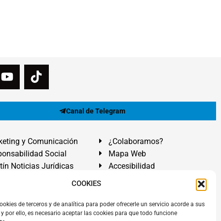
Canal de Telegram
eting y Comunicación
¿Colaboramos?
onsabilidad Social
Mapa Web
tín Noticias Jurídicas
Accesibilidad
ón Ayuda
COOKIES
ranadilla de Abona, Santa Cruz de Tenerife. Islas Canarias.
ookies de terceros y de analítica para poder ofrecerle un servicio acorde a sus
y por ello, es necesario aceptar las cookies para que todo funcione