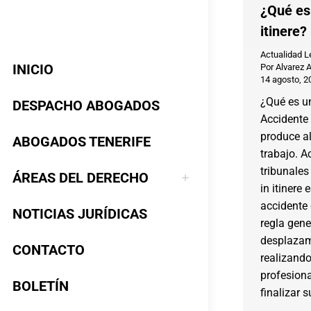
¿Qué es
itinere?
Actualidad L
INICIO
Por
Alvarez 
14 agosto, 2
¿Qué es un
DESPACHO ABOGADOS
Accidente i
produce al 
ABOGADOS TENERIFE
trabajo. Ac
tribunales
ÁREAS DEL DERECHO
in itinere
accidente 
NOTICIAS JURÍDICAS
regla gene
desplazam
CONTACTO
realizand
profesiona
BOLETÍN
finalizar 