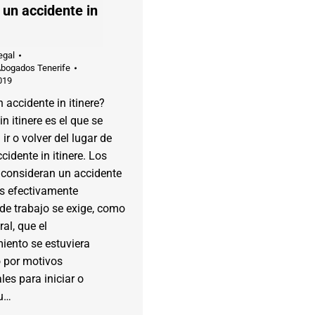
 un accidente in
egal
Abogados Tenerife
019
 accidente in itinere?
n itinere es el que se
ir o volver del lugar de
cidente in itinere. Los
 consideran un accidente
 es efectivamente
de trabajo se exige, como
ral, que el
iento se estuviera
o por motivos
les para iniciar o
su…