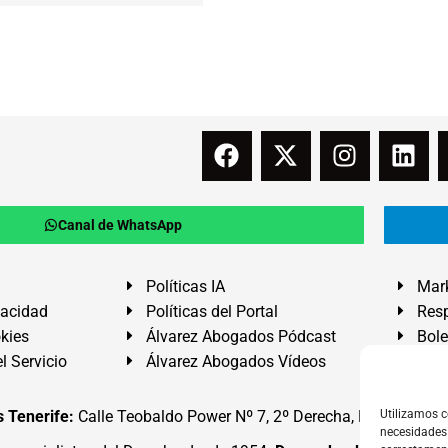
Canal de WhatsApp
Políticas IA
Mark
vacidad
Políticas del Portal
Resp
okies
Álvarez Abogados Pódcast
Bole
l Servicio
Álvarez Abogados Vídeos
Buz
 Tenerife:
Calle Teobaldo Power Nº 7, 2º Derecha, El Médano, G
Utilizamos c
necesidades 