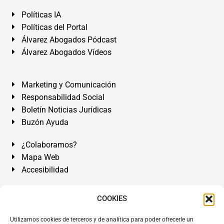
Políticas IA
Políticas del Portal
Álvarez Abogados Pódcast
Álvarez Abogados Vídeos
Marketing y Comunicación
Responsabilidad Social
Boletín Noticias Jurídicas
Buzón Ayuda
¿Colaboramos?
Mapa Web
Accesibilidad
Álvarez Abogados Tenerife:
Calle Teobaldo Power Nº 7,
COOKIES
2º Derecha, El Médano, Granadilla de Abona, Santa Cruz
Utilizamos cookies de terceros y de analítica para poder ofrecerle un
de Tenerife. Islas Canarias.