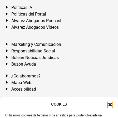
Políticas IA
Políticas del Portal
Álvarez Abogados Pódcast
Álvarez Abogados Vídeos
Marketing y Comunicación
Responsabilidad Social
Boletín Noticias Jurídicas
Buzón Ayuda
¿Colaboramos?
Mapa Web
Accesibilidad
Álvarez Abogados Tenerife:
Calle Teobaldo Power Nº 7,
COOKIES
2º Derecha, El Médano, Granadilla de Abona, Santa Cruz
Utilizamos cookies de terceros y de analítica para poder ofrecerle un
de Tenerife. Islas Canarias.