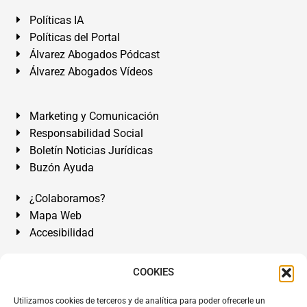
Políticas IA
Políticas del Portal
Álvarez Abogados Pódcast
Álvarez Abogados Vídeos
Marketing y Comunicación
Responsabilidad Social
Boletín Noticias Jurídicas
Buzón Ayuda
¿Colaboramos?
Mapa Web
Accesibilidad
Álvarez Abogados Tenerife:
Calle Teobaldo Power Nº 7,
COOKIES
2º Derecha, El Médano, Granadilla de Abona, Santa Cruz
Utilizamos cookies de terceros y de analítica para poder ofrecerle un
de Tenerife. Islas Canarias.