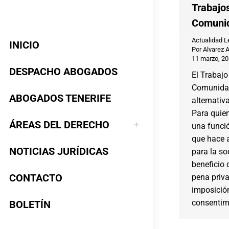
Trabajos
Comuni
Actualidad L
INICIO
Por
Alvarez 
11 marzo, 2
DESPACHO ABOGADOS
El Trabajo
Comunida
ABOGADOS TENERIFE
alternativa
Para quie
ÁREAS DEL DERECHO
una funció
que hace a
NOTICIAS JURÍDICAS
para la so
beneficio
CONTACTO
pena priva
imposición
consentim
BOLETÍN