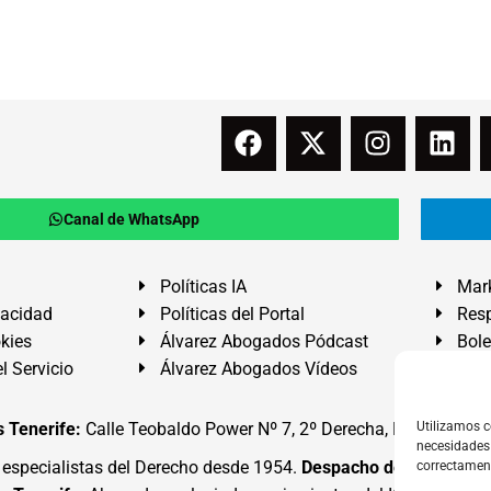
Canal de WhatsApp
Políticas IA
Mark
vacidad
Políticas del Portal
Resp
okies
Álvarez Abogados Pódcast
Bole
l Servicio
Álvarez Abogados Vídeos
Buz
 Tenerife:
Calle Teobaldo Power Nº 7, 2º Derecha, El Médano, G
Utilizamos c
necesidades 
specialistas del Derecho desde 1954.
Despacho de Abogados
correctamen