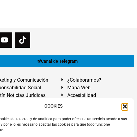
Canal de Telegram
eting y Comunicación
¿Colaboramos?
onsabilidad Social
Mapa Web
tín Noticias Jurídicas
Accesibilidad
ón Ayuda
COOKIES
ranadilla de Abona, Santa Cruz de Tenerife. Islas Canarias.
ookies de terceros y de analítica para poder ofrecerle un servicio acorde a sus
y por ello, es necesario aceptar las cookies para que todo funcione
 El Médano
,
Abogados Granadilla de Abona
en
Tenerife Sur
.
te.