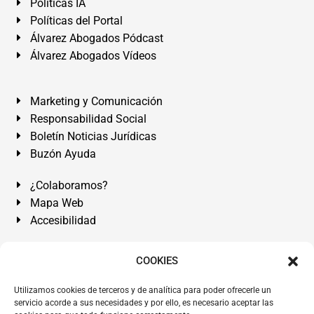
Políticas IA
Políticas del Portal
Álvarez Abogados Pódcast
Álvarez Abogados Vídeos
Marketing y Comunicación
Responsabilidad Social
Boletín Noticias Jurídicas
Buzón Ayuda
¿Colaboramos?
Mapa Web
Accesibilidad
Álvarez Abogados Tenerife:
Calle Teobaldo Power Nº 7,
COOKIES
2º Derecha, El Médano, Granadilla de Abona, Santa Cruz
Utilizamos cookies de terceros y de analítica para poder ofrecerle un
de Tenerife. Islas Canarias.
servicio acorde a sus necesidades y por ello, es necesario aceptar las