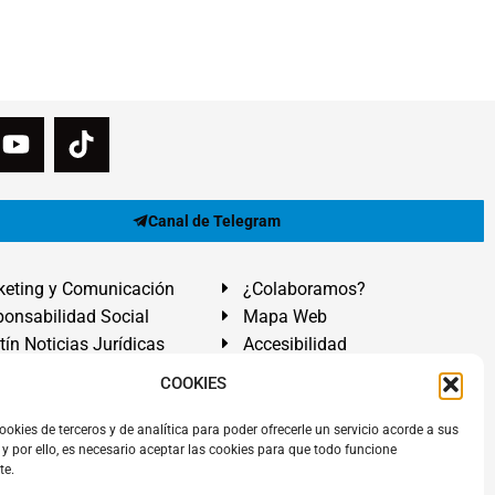
Canal de Telegram
eting y Comunicación
¿Colaboramos?
onsabilidad Social
Mapa Web
tín Noticias Jurídicas
Accesibilidad
ón Ayuda
COOKIES
ranadilla de Abona, Santa Cruz de Tenerife. Islas Canarias.
ookies de terceros y de analítica para poder ofrecerle un servicio acorde a sus
y por ello, es necesario aceptar las cookies para que todo funcione
 El Médano
,
Abogados Granadilla de Abona
en
Tenerife Sur
.
te.