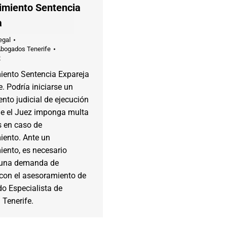
imiento Sentencia
a
egal
Abogados Tenerife
2
iento Sentencia Expareja
e. Podría iniciarse un
nto judicial de ejecución
ue el Juez imponga multa
s en caso de
iento. Ante un
iento, es necesario
 una demanda de
 con el asesoramiento de
o Especialista de
 Tenerife.