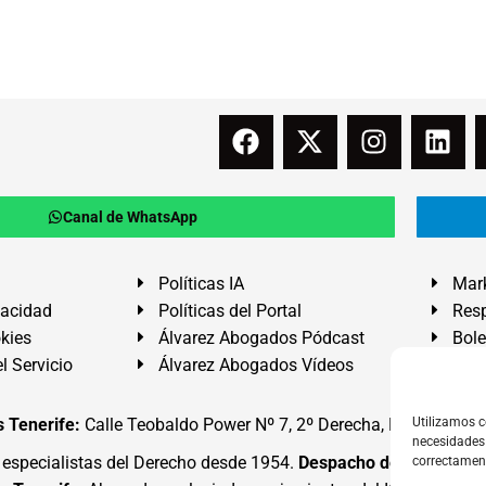
Canal de WhatsApp
Políticas IA
Mark
vacidad
Políticas del Portal
Resp
okies
Álvarez Abogados Pódcast
Bole
l Servicio
Álvarez Abogados Vídeos
Buz
 Tenerife:
Calle Teobaldo Power Nº 7, 2º Derecha, El Médano, G
Utilizamos c
necesidades 
specialistas del Derecho desde 1954.
Despacho de Abogados
correctamen