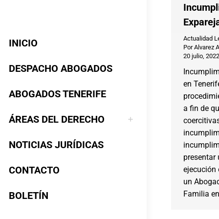
Incumpl
Exparej
Actualidad L
INICIO
Por
Alvarez 
20 julio, 202
DESPACHO ABOGADOS
Incumplim
en Tenerif
ABOGADOS TENERIFE
procedimie
a fin de q
ÁREAS DEL DERECHO
coercitiva
incumplim
NOTICIAS JURÍDICAS
incumplim
presentar
CONTACTO
ejecución
un Abogad
Familia en
BOLETÍN