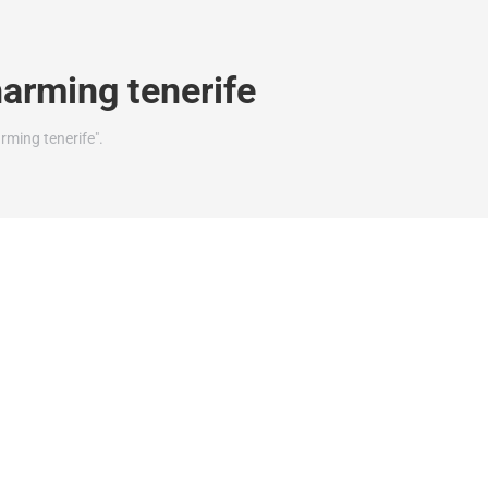
arming tenerife
ming tenerife".