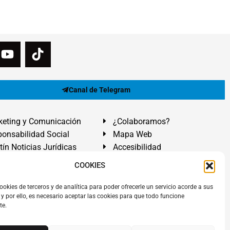
Canal de Telegram
eting y Comunicación
¿Colaboramos?
onsabilidad Social
Mapa Web
tín Noticias Jurídicas
Accesibilidad
ón Ayuda
COOKIES
ranadilla de Abona, Santa Cruz de Tenerife. Islas Canarias.
ookies de terceros y de analítica para poder ofrecerle un servicio acorde a sus
y por ello, es necesario aceptar las cookies para que todo funcione
 El Médano
,
Abogados Granadilla de Abona
en
Tenerife Sur
.
te.
rezAbogados