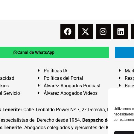
Canal de WhatsApp
Políticas IA
Mark
vacidad
Políticas del Portal
Resp
okies
Álvarez Abogados Pódcast
Bole
l Servicio
Álvarez Abogados Vídeos
Buz
 Tenerife:
Calle Teobaldo Power Nº 7, 2º Derecha, El Médano, G
Utilizamos c
necesidades 
specialistas del Derecho desde 1954.
Despacho de Abogados
correctamen
s Tenerife
. Abogados colegiados y ejercientes del ICATF.
#Alva