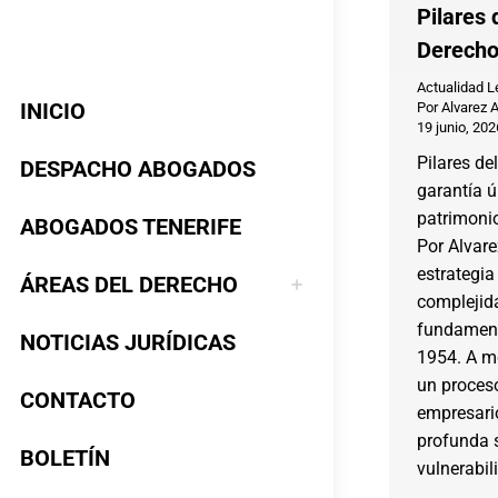
Pilares 
Derech
Actualidad L
INICIO
Por
Alvarez 
19 junio, 202
Pilares de
DESPACHO ABOGADOS
garantía ú
patrimonio
ABOGADOS TENERIFE
Por Alvar
estrategia 
ÁREAS DEL DERECHO
complejid
fundament
NOTICIAS JURÍDICAS
1954. A me
un proceso
CONTACTO
empresari
profunda 
BOLETÍN
vulnerabi