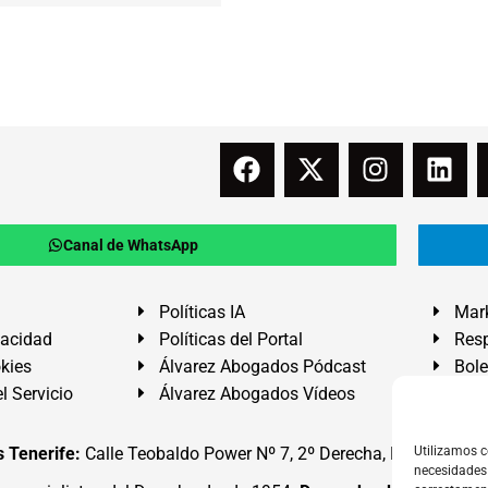
Canal de WhatsApp
Políticas IA
Mark
vacidad
Políticas del Portal
Resp
okies
Álvarez Abogados Pódcast
Bole
l Servicio
Álvarez Abogados Vídeos
Buz
 Tenerife:
Calle Teobaldo Power Nº 7, 2º Derecha, El Médano, G
Utilizamos c
necesidades 