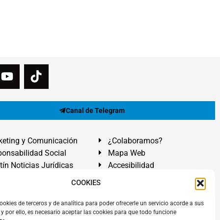
Canal de Telegram
eting y Comunicación
¿Colaboramos?
onsabilidad Social
Mapa Web
tín Noticias Jurídicas
Accesibilidad
ón Ayuda
COOKIES
ranadilla de Abona, Santa Cruz de Tenerife. Islas Canarias.
ookies de terceros y de analítica para poder ofrecerle un servicio acorde a sus
y por ello, es necesario aceptar las cookies para que todo funcione