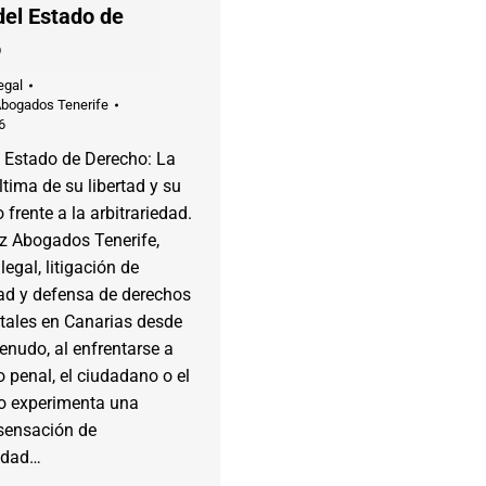
del Estado de
o
egal
Abogados Tenerife
6
l Estado de Derecho: La
ltima de su libertad y su
 frente a la arbitrariedad.
ez Abogados Tenerife,
legal, litigación de
ad y defensa de derechos
ales en Canarias desde
nudo, al enfrentarse a
 penal, el ciudadano o el
o experimenta una
sensación de
lidad…