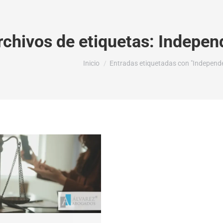
rchivos de etiquetas:
Independ
Estás aquí:
Inicio
Entradas etiquetadas con "Independe